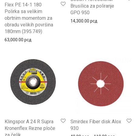
Flex PE 14-1 180
Brusilica za poliranje
Polirka sa velikim
GPO 950
obrtnim momentom za
14,300.00
рсд
obradu velikih površina
180mm (395.749)
63,000.00
рсд
Klingspor A 24 R Supra
Smirdex Fiber disk Alox
Kronenflex Rezne ploče
930
za čelik