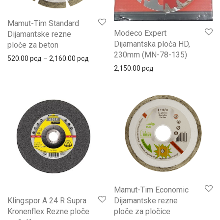
Mamut-Tim Standard
Modeco Expert
Dijamantske rezne
Dijamantska ploča HD,
ploče za beton
230mm (MN-78-135)
520.00
рсд
–
2,160.00
рсд
2,150.00
рсд
Mamut-Tim Economic
Klingspor A 24 R Supra
Dijamantske rezne
Kronenflex Rezne ploče
ploče za pločice