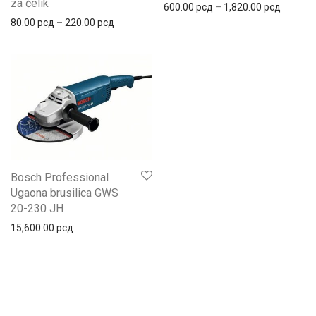
za čelik
600.00
рсд
–
1,820.00
рсд
80.00
рсд
–
220.00
рсд
Bosch Professional
Ugaona brusilica GWS
20-230 JH
15,600.00
рсд