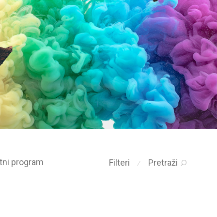
etni program
Filteri
Pretraži
⁄