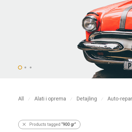
All
Alati i oprema
Detajling
Auto-repar
⁄
⁄
⁄
Products tagged
“900 gr”