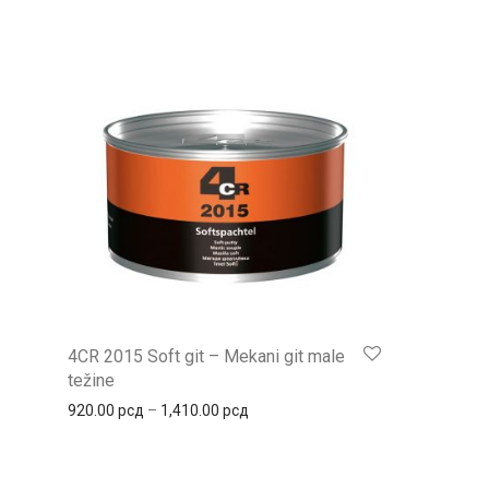
4CR 2015 Soft git – Mekani git male
težine
920.00
рсд
–
1,410.00
рсд