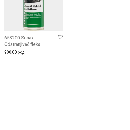
653200 Sonax
Odstranjivač fleka
900.00
рсд