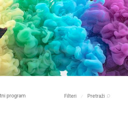
etni program
Filteri
Pretraži
⁄