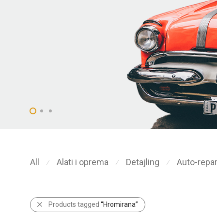
All
Alati i oprema
Detajling
Auto-repar
⁄
⁄
⁄
Products tagged
“Hromirana”