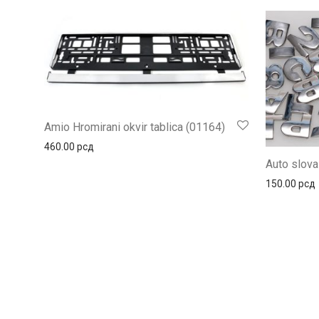
Amio Hromirani okvir tablica (01164)
460.00
рсд
Auto slova 
150.00
рсд