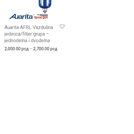
Auarita AFRL Vazdušna
jedinica/filter grupa –
jednodelna i dvodelna
2,000.00
рсд
–
2,700.00
рсд