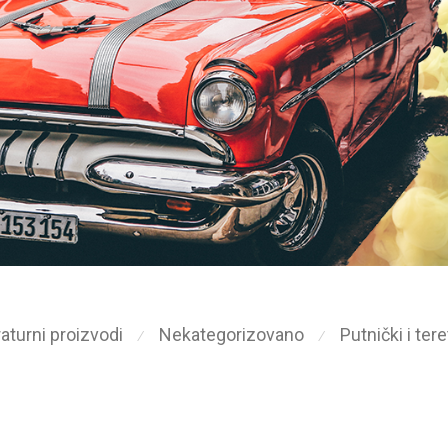
aturni proizvodi
Nekategorizovano
Putnički i ter
⁄
⁄