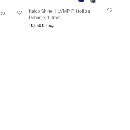
Italco Shine 1 LVMP Pištolj za
 za
farbanje, 1.3mm
10,650.00
рсд