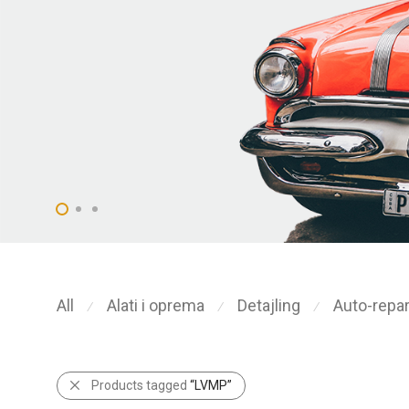
All
Alati i oprema
Detajling
Auto-repar
⁄
⁄
⁄
Products tagged
“LVMP”