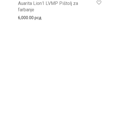
Auarita Lion1 LVMP Pištolj za
farbanje
6,000.00
рсд