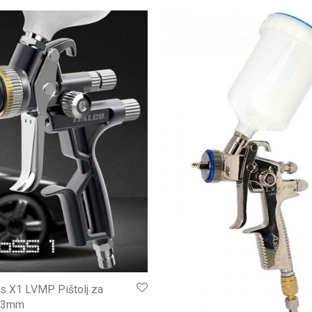
ss X1 LVMP Pištolj za
1.3mm