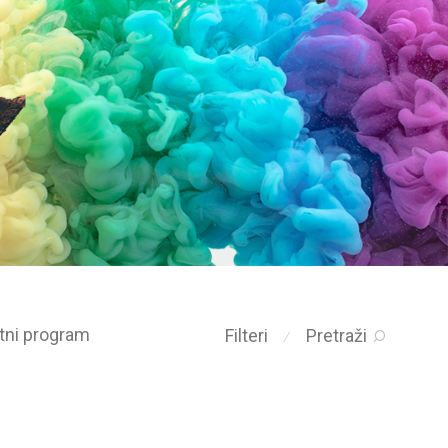
etni program
Filteri
Pretraži
⁄