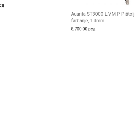
сд
Auarita ST3000 L.V.M.P Pištolj
farbanje, 1.3mm
8,700.00
рсд