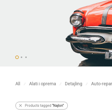
All
Alati i oprema
Detajling
Auto-repar
⁄
⁄
⁄
Products tagged
“Najlon”