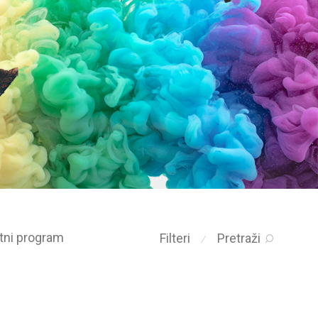
etni program
Filteri
Pretraži
⁄