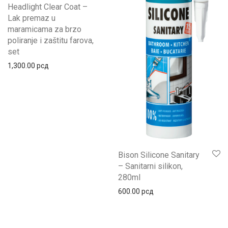
Headlight Clear Coat –
Lak premaz u
maramicama za brzo
poliranje i zaštitu farova,
set
1,300.00
рсд
Bison Silicone Sanitary
– Sanitarni silikon,
280ml
600.00
рсд