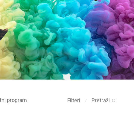
etni program
Filteri
Pretraži
⁄