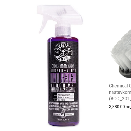
Chemical G
nastavkom 
(ACC_20
3,880.00
рс