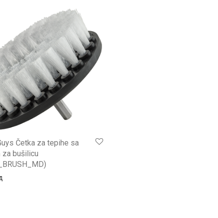
uys Četka za tepihe sa
za bušilicu
1_BRUSH_MD)
д