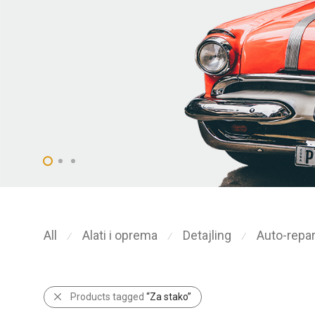
All
Alati i oprema
Detajling
Auto-repar
⁄
⁄
⁄
Products tagged
“Za stako”