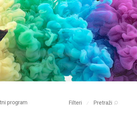
etni program
Filteri
Pretraži
⁄