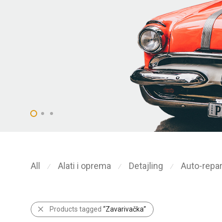
All
Alati i oprema
Detajling
Auto-repar
⁄
⁄
⁄
Products tagged
“Zavarivačka”