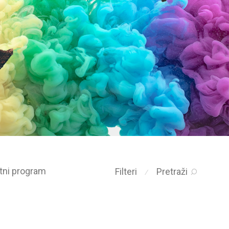
etni program
Filteri
Pretraži
⁄