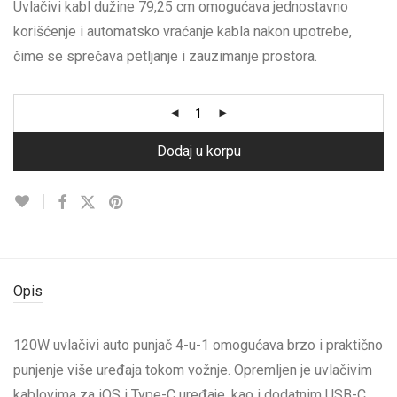
Uvlačivi kabl dužine 79,25 cm omogućava jednostavno
korišćenje i automatsko vraćanje kabla nakon upotrebe,
čime se sprečava petljanje i zauzimanje prostora.
Dodaj u korpu
Opis
120W uvlačivi auto punjač 4-u-1 omogućava brzo i praktično
punjenje više uređaja tokom vožnje. Opremljen je uvlačivim
kablovima za iOS i Type-C uređaje, kao i dodatnim USB-C