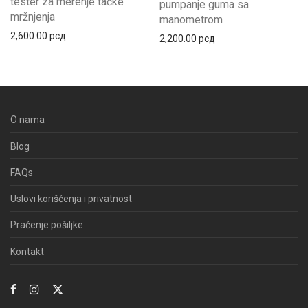
tester za merenje tačke
pumpanje guma sa
mržnjenja
manometrom
2,600.00
рсд
2,200.00
рсд
O nama
Blog
FAQs
Uslovi korišćenja i privatnost
Praćenje pošiljke
Kontakt