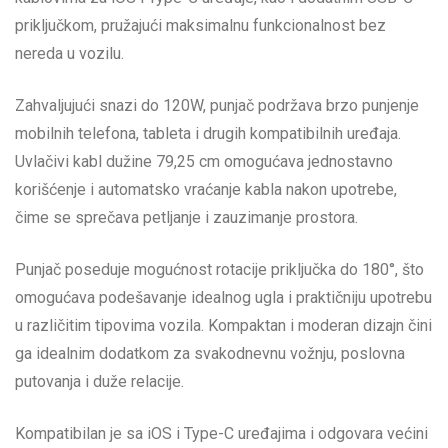
priključkom, pružajući maksimalnu funkcionalnost bez
nereda u vozilu.
Zahvaljujući snazi do 120W, punjač podržava brzo punjenje
mobilnih telefona, tableta i drugih kompatibilnih uređaja.
Uvlačivi kabl dužine 79,25 cm omogućava jednostavno
korišćenje i automatsko vraćanje kabla nakon upotrebe,
čime se sprečava petljanje i zauzimanje prostora.
Punjač poseduje mogućnost rotacije priključka do 180°, što
omogućava podešavanje idealnog ugla i praktičniju upotrebu
u različitim tipovima vozila. Kompaktan i moderan dizajn čini
ga idealnim dodatkom za svakodnevnu vožnju, poslovna
putovanja i duže relacije.
Kompatibilan je sa iOS i Type-C uređajima i odgovara većini