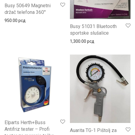
Busy 50649 Magnetni
držač telefona 360°
950.00
рсд
Busy 51031 Bluetooth
sportske slušalice
1,300.00
рсд
Elparts Herth+Buss
Antifriz tester – Profi
Auarita TG-1 Pištolj za