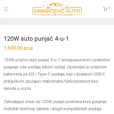
0
120W auto punjač 4-u-1
1,690.00
рсд
120W uvlačivi auto punjač 4-u-1 omogućava brzo i praktično
punjenje više uređaja tokom vožnje. Opremljen je uvlačivim
kablovima za iOS i Type-C uređaje, kao i dodatnim USB-C
priključkom, pružajući maksimalnu funkcionalnost bez
nereda u vozilu.
Zahvaljujući snazi do 120W, punjač podržava brzo punjenje
mobilnih telefona, tableta i drugih kompatibilnih uređaja.