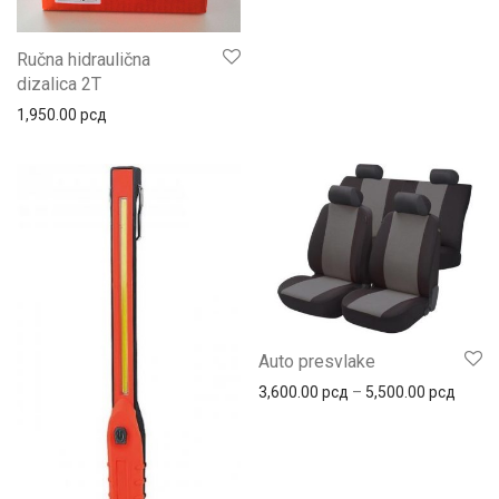
Ručna hidraulična
dizalica 2T
1,950.00
рсд
Auto presvlake
Распо
3,600.00
рсд
–
5,500.00
рсд