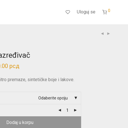
0
Uloguj se
razređivač
0.00
рсд
Распон
цена:
од
190.00 рсд
itro premaze, sintetičke boje i lakove.
до
910.00 рсд
Odaberite opciju
Dodaj u korpu