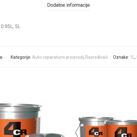
Dodatne informacije
0.95L, 5L
da:
-
Kategorije:
Auto-reparaturni proizvodi
,
Razređivači
Oznake:
1L
,