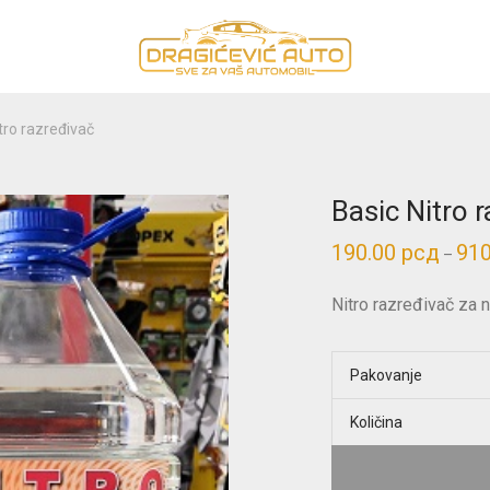
tro razređivač
Basic Nitro 
190.00
рсд
91
–
Nitro razređivač za n
Pakovanje
Količina