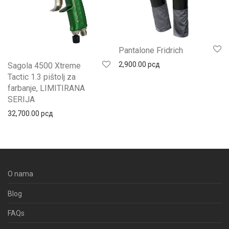
Pantalone Fridrich
2,900.00
рсд
Sagola 4500 Xtreme
Tactic 1.3 pištolj za
farbanje, LIMITIRANA
SERIJA
32,700.00
рсд
O nama
Blog
FAQs