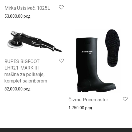
Mirka Usisivač, 1025L
53,000.00
рсд
RUPES BIGFOOT
LHR21-MARK III
mašina za poliranje,
komplet sa priborom
82,000.00
рсд
Čizme Pricemastor
1,750.00
рсд