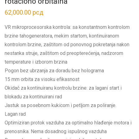
rotaciono orbitalna
62,000.00
рсд
VR mikroprocesorska kontrola: sa konstantnom kontrolom
brzine tahogeneratora, mekim startom, kontinuiranom
kontrolom brzine, zaštitom od ponovnog pokretanja nakon
nestanka struje, zaštitom od preopterećenja, nadzorom
temperature i izborom brzina
Pogon bez ubrzanja za doradu bez holograma
15 mm orbita za visoku efikasnost
Okidač za kontinuiranu kontrolu brzine: za lagani start i
blokadu za kontinuirani rad
Jastuk sa posebnom kukicom i petljom za poliranje.
Lagan rad
Optimiziran protok vazduha za optimalno hlađenje motora i
prenosnika. Nema dosadnog ispušnog vazduha