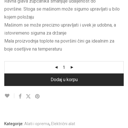
Ravna glava zupčanika smanjuje udaljenost do
površine. Stoga se mašinom može sigurno upravljati u bilo
kojem položaju
Mašinom se može precizno upravljati i uvek je udobna, a
istovremeno sigurna za držanje
Mala proizvodnja toplote na površini čini ga idealnim za
boje osetljive na temperaturu
Dodaj u korpu
Kategorije:
Alati i oprema
,
Električni alat