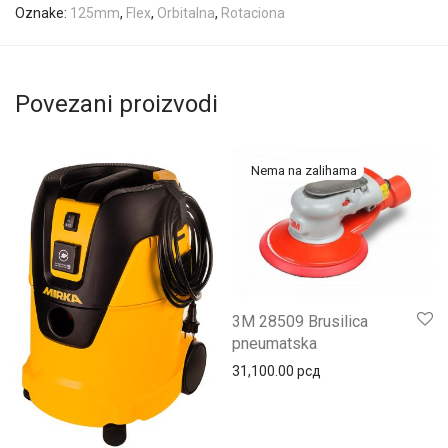
Oznake:
125mm
,
Flex
,
Orbitalna
,
Rotaciona
Povezani proizvodi
3M 28509 Brusilica
pneumatska
31,100.00
рсд