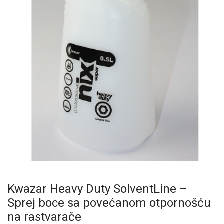
Kwazar Heavy Duty SolventLine –
Sprej boce sa povećanom otpornošću
na rastvarače