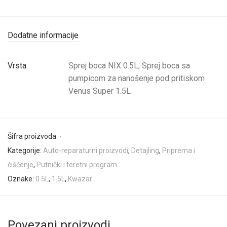
Dodatne informacije
Vrsta
Sprej boca NIX 0.5L, Sprej boca sa
pumpicom za nanošenje pod pritiskom
Venus Super 1.5L
Šifra proizvoda:
-
Kategorije:
Auto-reparaturni proizvodi
,
Detajling
,
Priprema i
čišćenje
,
Putnički i teretni program
Oznake:
0.5L
,
1.5L
,
Kwazar
Povezani proizvodi