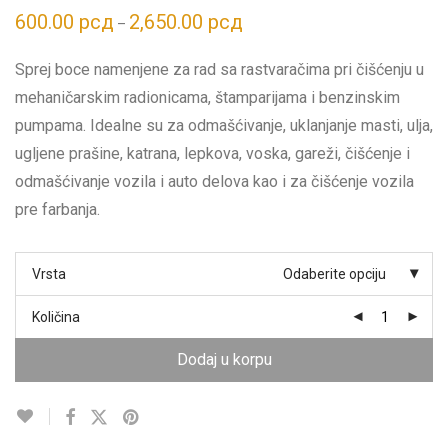
600.00
рсд
2,650.00
рсд
Распон
–
цена:
од
600.00 рсд
Sprej boce namenjene za rad sa rastvaračima pri čišćenju u
до
2,650.00 рсд
mehaničarskim radionicama, štamparijama i benzinskim
pumpama. Idealne su za odmašćivanje, uklanjanje masti, ulja,
ugljene prašine, katrana, lepkova, voska, gareži, čišćenje i
odmašćivanje vozila i auto delova kao i za čišćenje vozila
pre farbanja.
Vrsta
Odaberite opciju
Količina
Dodaj u korpu