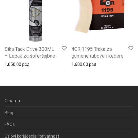
Sika Tack Drive 300ML
4CR 1195 Traka za
– Lepak za šoferšajbne
gumene rubove i kedere
1,050.00
рсд
1,600.00
рсд
O nama
Blog
FAQs
Uslovi korišćenja i privatnost