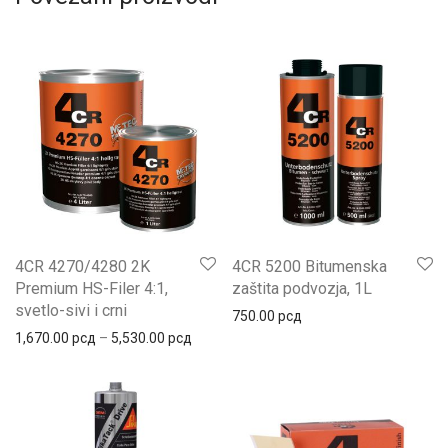
4CR 4270/4280 2K
4CR 5200 Bitumenska
Premium HS-Filer 4:1,
zaštita podvozja, 1L
svetlo-sivi i crni
750.00
рсд
Распон цена: од 1,670.00 рсд до 5,530.
1,670.00
рсд
–
5,530.00
рсд