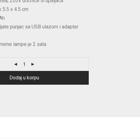
Ba, 220V uticnice ili upaljača
x 5.5 x 4.5 cm
mAh
jate punjac sa USB ulazom i adapter
reme lampe je 2 sata
Dodaj u korpu