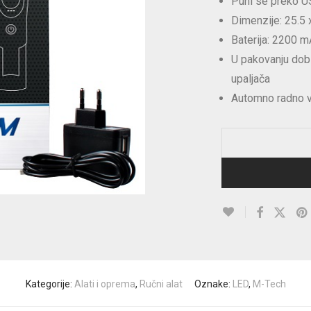
Puni se preko US
Dimenzije: 25.5 
Baterija: 2200 
U pakovanju dobi
upaljača
Automno radno v
Kategorije:
Alati i oprema
,
Ručni alat
Oznake:
LED
,
M-Tech