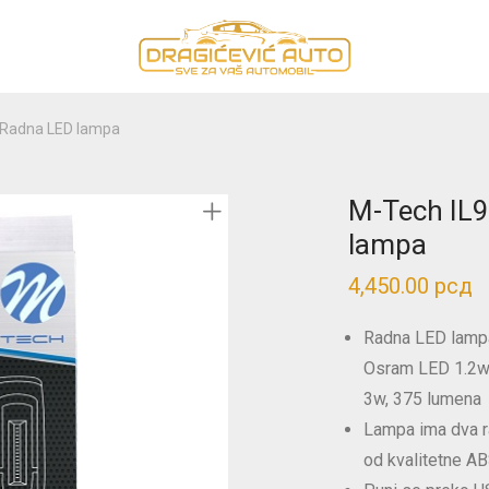
 Radna LED lampa
M-Tech IL
lampa
4,450.00
рсд
Radna LED lampa
Osram LED 1.2w
3w, 375 lumena
Lampa ima dva r
od kvalitetne AB