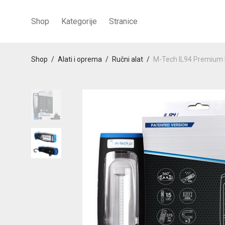
Shop
Kategorije
Stranice
Shop
/
Alati i oprema
/
Ručni alat
/
M-Tech IL94 Premium