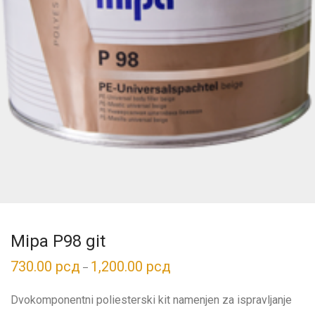
Mipa P98 git
730.00
рсд
1,200.00
рсд
Распон
–
цена:
од
730.00 рсд
Dvokomponentni poliesterski kit namenjen za ispravljanje
до
1,200.00 рсд