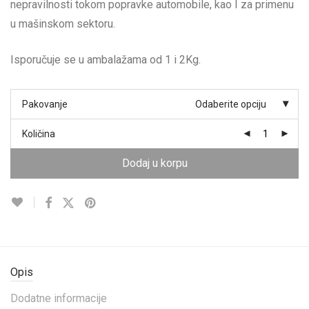
nepravilnosti tokom popravke automobile, kao I za primenu
u mašinskom sektoru.
Isporučuje se u ambalažama od 1 i 2Kg.
Pakovanje
Odaberite opciju
Količina
Dodaj u korpu
Opis
Dodatne informacije