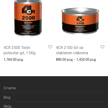
4CR 2500 Tečni
4CR 2100 Git sa
poliester git, 1.5Kg
staklenim vlaknima
Распон 
1,760.00
рсд
880.00
рсд
–
1,420.00
рсд
O nama
Blog
FAQs