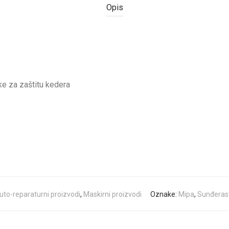
Opis
e za zaštitu kedera
uto-reparaturni proizvodi
,
Maskirni proizvodi
Oznake:
Mipa
,
Sunđeras