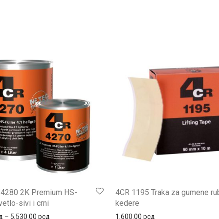
.00 рсд
4280 2K Premium HS-
4CR 1195 Traka za gumene ru
vetlo-sivi i crni
kedere
Распон цена: од 1,670.00 рсд до 5,530.00 рсд
д
–
5,530.00
рсд
1,600.00
рсд