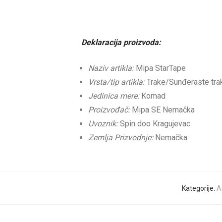
Deklaracija proizvoda:
Naziv artikla:
Mipa StarTape
Vrsta/tip artikla:
Trake/Sunđeraste trak
Jedinica mere:
Komad
Proizvođač:
Mipa SE Nemačka
Uvoznik:
Spin doo Kragujevac
Zemlja Prizvodnje:
Nemačka
Kategorije:
A