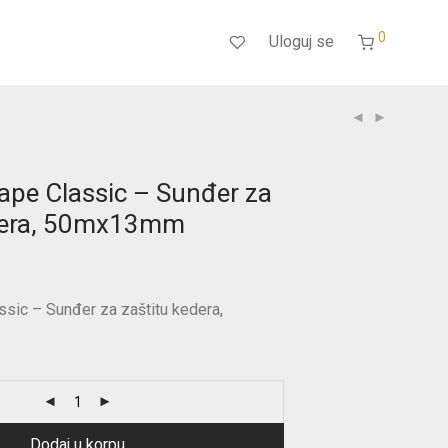
0
Uloguj se
ape Classic – Sunđer za
edera, 50mx13mm
ssic – Sunđer za zaštitu kedera,
Dodaj u korpu