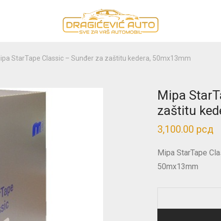
ipa StarTape Classic – Sunđer za zaštitu kedera, 50mx13mm
Mipa StarT
zaštitu k
3,100.00
рсд
Mipa StarTape Cla
50mx13mm