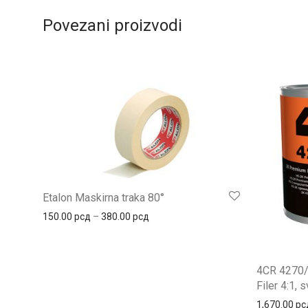
Povezani proizvodi
Etalon Maskirna traka 80°
Распон цена: од 150.00 рсд до 380
150.00
рсд
–
380.00
рсд
4CR 4270/
Filer 4:1, s
1,670.00
рс