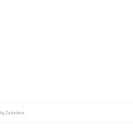
ta
,
Za kedere