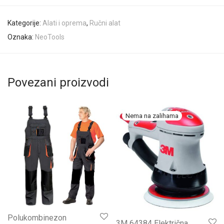
Kategorije:
Alati i oprema
,
Ručni alat
Oznaka:
NeoTools
Povezani proizvodi
Polukombinezon
3M 64384 Električna