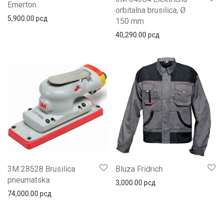
Emerton
orbitalna brusilica, Ø
5,900.00
рсд
150 mm
40,290.00
рсд
3M 28528 Brusilica
Bluza Fridrich
pneumatska
3,000.00
рсд
74,000.00
рсд