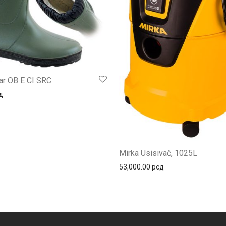
ar OB E CI SRC
д
Mirka Usisivač, 1025L
53,000.00
рсд