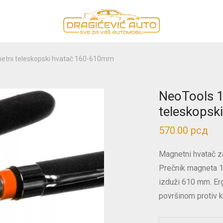
etni teleskopski hvatač 160-610mm
NeoTools 
teleskops
570.00
рсд
Magnetni hvatač za
Prečnik magneta 
izduži 610 mm. E
površinom protiv k