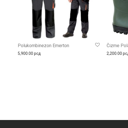
Polukombinezon Emerton
Čizme Pol
5,900.00
рсд
2,200.00
рс