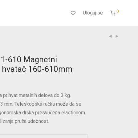
0
Uloguj se
11-610 Magnetni
ki hvatač 160-610mm
 prihvat metalnih delova do 3 kg.
13 mm. Teleskopska ručka može da se
rgonomska drška presvučena elastičnom
lizanja pruža udobnost.