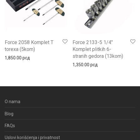
Force 2058 Komplet T
Force 2133-5 1/4″
torexa (5kom)
Komplet plitkih 6-
stranih gedora (13kom)
1,850.00
рсд
1,350.00
рсд
O nama
Blog
FAQs
Uslovi korišćenja i privatnost