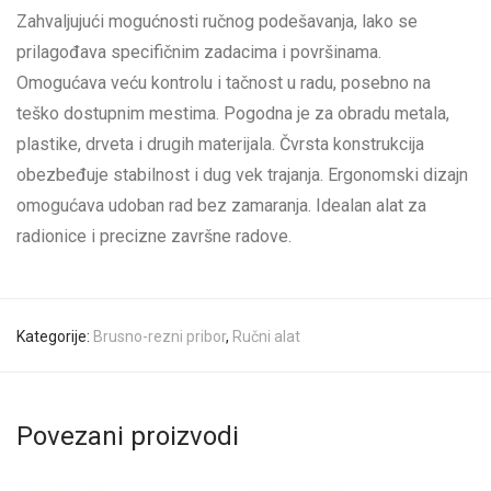
Zahvaljujući mogućnosti ručnog podešavanja, lako se
prilagođava specifičnim zadacima i površinama.
Omogućava veću kontrolu i tačnost u radu, posebno na
teško dostupnim mestima. Pogodna je za obradu metala,
plastike, drveta i drugih materijala. Čvrsta konstrukcija
obezbeđuje stabilnost i dug vek trajanja. Ergonomski dizajn
omogućava udoban rad bez zamaranja. Idealan alat za
radionice i precizne završne radove.
Kategorije:
Brusno-rezni pribor
,
Ručni alat
Povezani proizvodi