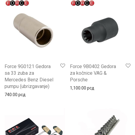
Force 9G0121 Gedora
Force 9B0402 Gedora
sa 33 zuba za
za kočnice VAG &
Mercedes Benz Diesel
Porsche
pumpu (ubrizgavanje)
1,100.00
рсд
740.00
рсд