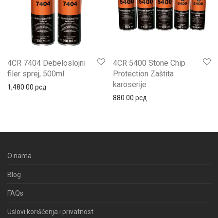
4CR 7404 Debeloslojni
4CR 5400 Stone Chip
filer sprej, 500ml
Protection Zaštita
karoserije
1,480.00
рсд
880.00
рсд
O nama
Blog
FAQs
Uslovi korišćenja i privatnost