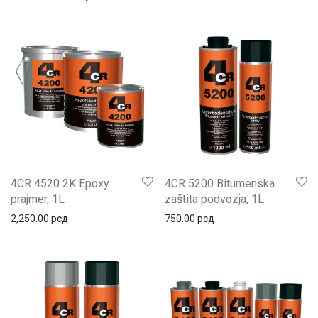
4CR 4520 2K Epoxy
4CR 5200 Bitumenska
prajmer, 1L
zaštita podvozja, 1L
2,250.00
рсд
750.00
рсд