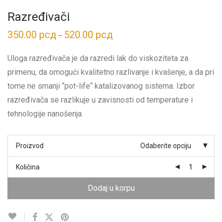
Razređivači
350.00
рсд
520.00
рсд
Распон
–
цена:
од
350.00 рсд
Uloga razređivača je da razredi lak do viskoziteta za
до
520.00 рсд
primenu, da omogući kvalitetno razlivanje i kvašenje, a da pri
tome ne smanji “pot-life“ katalizovanog sistema. Izbor
razređivača se razlikuje u zavisnosti od temperature i
tehnologije nanošenja.
Proizvod
Odaberite opciju
Količina
Dodaj u korpu