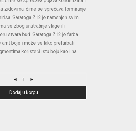
tet, čime se sprečava pojava kondenzata i
na zidovima, čime se sprečava formiranje
h mirisa. Saratoga Z12 je namenjen svim
ima se zbog unutrašnje vlage ili
eru stvara buđ. Saratoga Z12 je farba
le amt boje i može se lako prefarbati
mentima koristeći istu boju kao i na
Dodaj u korpu