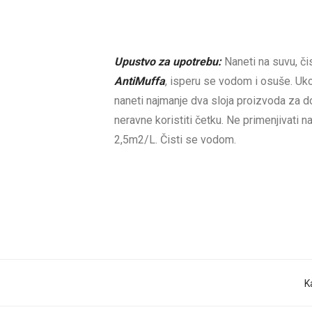
Upustvo za upotrebu:
Naneti na suvu, č
AntiMuffa
, isperu se vodom i osuše. Uko
naneti najmanje dva sloja proizvoda za do
neravne koristiti četku. Ne primenjivati
2,5m2/L. Čisti se vodom.
K