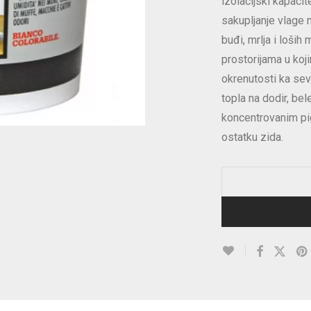
izolacijski kapaci
sakupljanje vlage 
buđi, mrlja i loši
prostorijama u koj
okrenutosti ka sev
topla na dodir, be
koncentrovanim pig
ostatku zida.