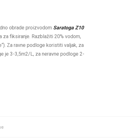
thodno obrade proizvodom
Saratoga Z10
a za fiksiranje. Razblažiti 20% vodom,
). Za ravne podloge koristiti valjak, za
oge je 3-3,5m2/L, za neravne podloge 2-
ve