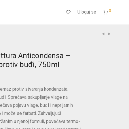
0
Uloguj se
ittura Anticondensa –
protiv buđi, 750ml
remaz protiv stvaranja kondenzata.
đi. Sprečava sakupljanje vlage na
čava pojavu vlage, buđi i neprijatnih
e i može se farbati. Zahvaljujući
žanim u njenoj formuli, povećava termo-