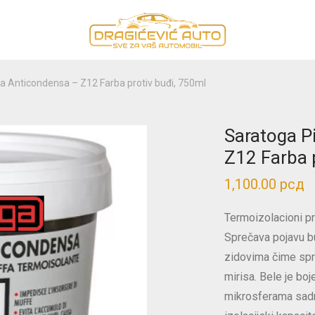
ra Anticondensa – Z12 Farba protiv buđi, 750ml
Saratoga P
Z12 Farba 
1,100.00
рсд
Termoizolacioni p
Sprečava pojavu bu
zidovima čime spre
mirisa. Bele je boj
mikrosferama sadr