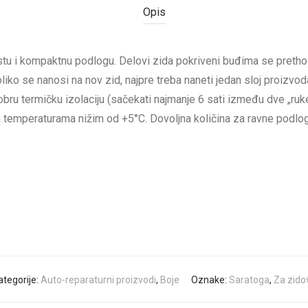
Opis
istu i kompaktnu podlogu. Delovi zida pokriveni buđima se pre
liko se nanosi na nov zid, najpre treba naneti jedan sloj proizvod
bru termičku izolaciju (sačekati najmanje 6 sati između dve „ruke“
 na temperaturama nižim od +5°C. Dovoljna količina za ravne podl
ategorije:
Auto-reparaturni proizvodi
,
Boje
Oznake:
Saratoga
,
Za zido