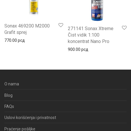
Sonax 469200 M2000
271141 Sonax Xtreme
Grafit sprej
Čist vidik 1:100
770.00
рсд
koncentrat Nano Pro
900.00
рсд
O nama
Blog
FAQs
Uslovi korišćenja i privatnost
Praćenje pošiljke