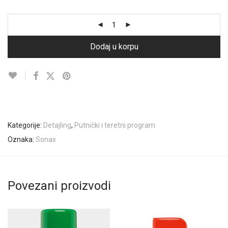
Dodaj u korpu
Kategorije:
Detajling
,
Putnički i teretni program
Oznaka:
Sonax
Povezani proizvodi