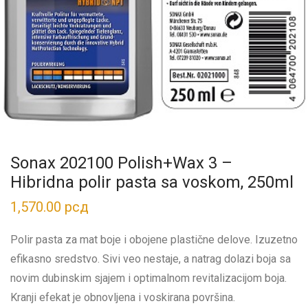
Sonax 202100 Polish+Wax 3 –
Hibridna polir pasta sa voskom, 250ml
1,570.00
рсд
Polir pasta za mat boje i obojene plastične delove. Izuzetno
efikasno sredstvo. Sivi veo nestaje, a natrag dolazi boja sa
novim dubinskim sjajem i optimalnom revitalizacijom boja.
Kranji efekat je obnovljena i voskirana površina.