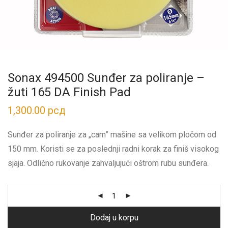
Sonax 494500 Sunđer za poliranje –
žuti 165 DA Finish Pad
1,300.00
рсд
Sunđer za poliranje za „cam” mašine sa velikom pločom od
150 mm. Koristi se za poslednji radni korak za finiš visokog
sjaja. Odlično rukovanje zahvaljujući oštrom rubu sunđera.
Dodaj u korpu