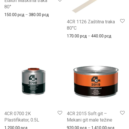
Etalon Maskirna traka
80°
Распон цена: од 150.00 рсд до 380.00 рсд
150.00
рсд
–
380.00
рсд
4CR 1126 Zaštitna traka
80°C
Распон це
170.00
рсд
–
440.00
рсд
4CR 0700 2K
4CR 2015 Soft git –
Plastifikator, 0.5L
Mekani git male težine
Распон 
1,200.00
рсд
920.00
рсд
–
1,410.00
рсд