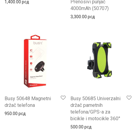
Prenosivi punjač
1,400.00
рсд
4000mAh (50707)
3,300.00
рсд
Busy 50648 Magnetni
Busy 50685 Univerzalni
držač telefona
držač pametnih
telefona/GPS-a za
950.00
рсд
bicikle i motocikle 360°
500.00
рсд