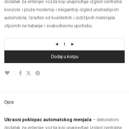
dodatak za enterijer vozila koji unapređuje izgled centralne
konzole i pruža moderniji i elegantniji izgled unutrašnjosti
automobila. Izrađen od kvalitetnih i izdržljivih materijala
otpornih na habanje i svakodnevnu upotrebu.
Dodaj u korpu
Opis
Ukrasni poklopac automatskog menjača
– dekorativni
dodatak za enterijer vozila koji unapređuje izgled centralne