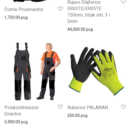
Rupes Šlajferica
ER03TE/ER05TE
Čizme Pricemastor
150mm, čičak orb. 3 i
1,750.00
рсд
5mm
44,000.00
рсд
Polukombinezon
Rukavice PALAWAN
Emerton
250.00
рсд
5,900.00
рсд