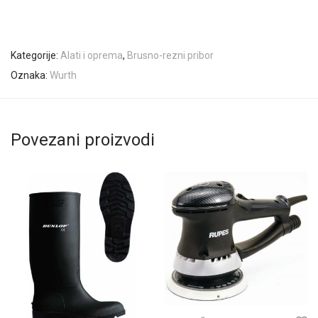
Kategorije:
Alati i oprema
,
Brusno-rezni pribor
Oznaka:
Wurth
Povezani proizvodi