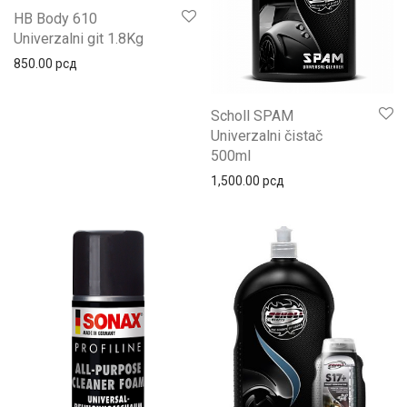
HB Body 610
Univerzalni git 1.8Kg
850.00
рсд
Scholl SPAM
Univerzalni čistač
500ml
1,500.00
рсд