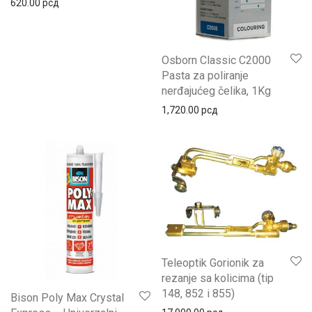
620.00
рсд
Osborn Classic C2000
Pasta za poliranje
nerđajućeg čelika, 1Kg
1,720.00
рсд
Teleoptik Gorionik za
rezanje sa kolicima (tip
148, 852 i 855)
Bison Poly Max Crystal