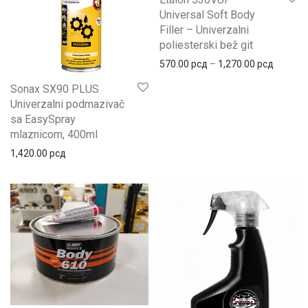
Universal Soft Body
Filler – Univerzalni
poliesterski bež git
570.00
рсд
–
1,270.00
рсд
Sonax SX90 PLUS
Univerzalni podmazivač
sa EasySpray
mlaznicom, 400ml
1,420.00
рсд