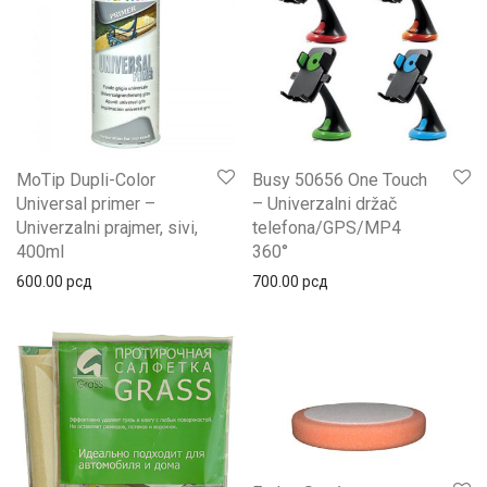
MoTip Dupli-Color
Busy 50656 One Touch
Universal primer –
– Univerzalni držač
Univerzalni prajmer, sivi,
telefona/GPS/MP4
400ml
360°
600.00
рсд
700.00
рсд