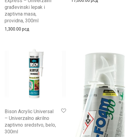
Express – Univerzalni
17,000.00
рсд
građevinski lepak i
zaptivna masa,
providna, 300ml
1,300.00
рсд
Bison Acrylic Universal
– Univerzalno akrilno
zaptivno sredstvo, belo,
300ml