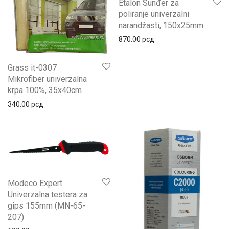
Etalon Sunđer za
poliranje univerzalni
narandžasti, 150x25mm
870.00
рсд
Grass it-0307
Mikrofiber univerzalna
krpa 100%, 35x40cm
340.00
рсд
Modeco Expert
Univerzalna testera za
gips 155mm (MN-65-
207)