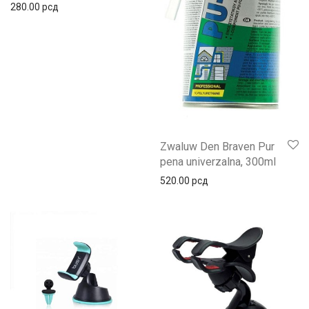
280.00
рсд
Zwaluw Den Braven Pur
pena univerzalna, 300ml
520.00
рсд