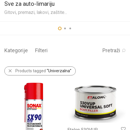
Sve za auto-limariju
Gitovi, premazi, lakovi, zaštite...
Kategorije
Filteri
Pretraži
Products tagged
“Univerzalna”
Etalon 530VUP