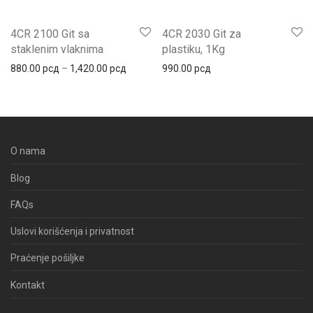
4CR 2100 Git sa
4CR 2030 Git za
staklenim vlaknima
plastiku, 1Kg
Распон цена: од 880.00 рсд до 1,420.00 
880.00
рсд
–
1,420.00
рсд
990.00
рсд
O nama
Blog
FAQs
Uslovi korišćenja i privatnost
Praćenje pošiljke
Kontakt