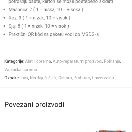
potrošnju paste, karton se može postepeno skidati.
Masnoća: 2 ( 1 = niska, 10 = visoka )
Rez: 3 ( 1 = nizak, 10 = visok )
Sjaj: 8 ( 1 = nizak, 10 = visok )
Praktični QR kôd na paketu vodi do MSDS-a.
Kategorije:
Alati i oprema
,
Auto-reparaturni proizvodi
,
Poliranje
,
Varilačka oprema
Oznake:
Inox
,
Nerđajuči čelik
,
Osborn
,
Prohrom
,
Univerzalna
Povezani proizvodi