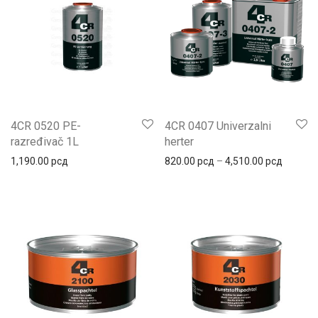
4CR 0520 PE-
4CR 0407 Univerzalni
razređivač 1L
herter
Распон 
1,190.00
рсд
820.00
рсд
–
4,510.00
рсд