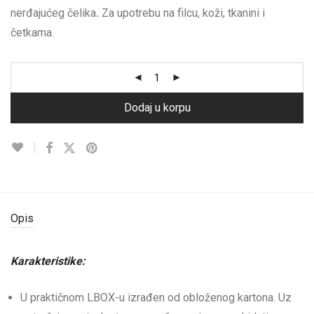
nerđajućeg čelika
.
Za upotrebu na filcu, koži, tkanini i
četkama.
Dodaj u korpu
Opis
Karakteristike:
U praktičnom LBOX-u izrađen od obloženog kartona. Uz