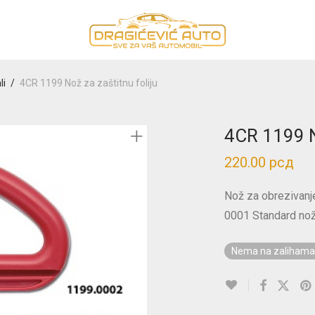
li
/
4CR 1199 Nož za zaštitnu foliju
4CR 1199 No
220.00
рсд
Nož za obrezivanje 
0001 Standard nož 
Nema na zalihama