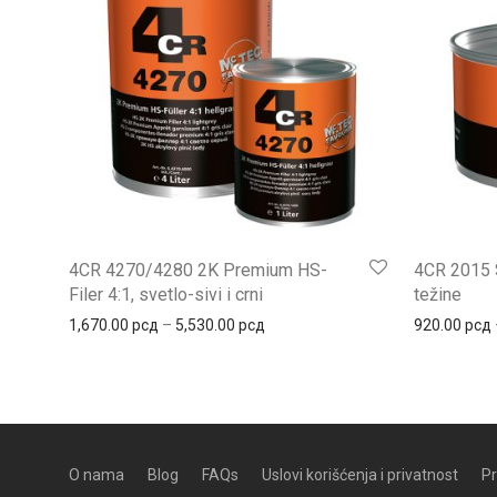
4CR 4270/4280 2K Premium HS-
4CR 2015 S
Filer 4:1, svetlo-sivi i crni
težine
Распон цена: од 1,670.00 рсд до
1,670.00
рсд
–
5,530.00
рсд
920.00
рсд
O nama
Blog
FAQs
Uslovi korišćenja i privatnost
Pr