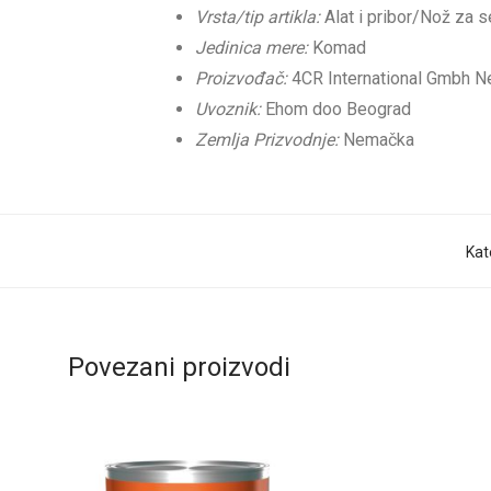
Vrsta/tip artikla:
Alat i pribor/Nož za s
Jedinica mere:
Komad
Proizvođač:
4CR International Gmbh 
Uvoznik:
Ehom doo Beograd
Zemlja Prizvodnje:
Nemačka
Kat
Povezani proizvodi