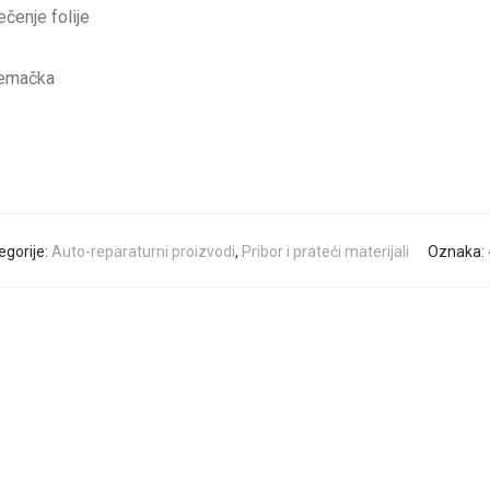
ečenje folije
Nemačka
egorije:
Auto-reparaturni proizvodi
,
Pribor i prateći materijali
Oznaka: