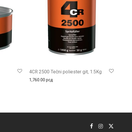
4CR 2500 Tečni poliester git, 1.5Kg
н цена: од 1,110.00 рсд до 1,470.00 рсд
1,760.00
рсд