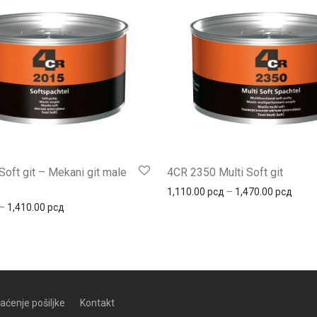
oft git – Mekani git male
4CR 2350 Multi Soft git
Распо
1,110.00
рсд
–
1,470.00
рсд
 5,530.00 рсд
Распон цена: од 920.00 рсд до 1,410.00 рсд
–
1,410.00
рсд
aćenje pošiljke
Kontakt