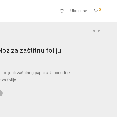
0
Uloguj se
ž za zaštitnu foliju
folije ili zaštitnog papaira. U ponudi je
za folije.