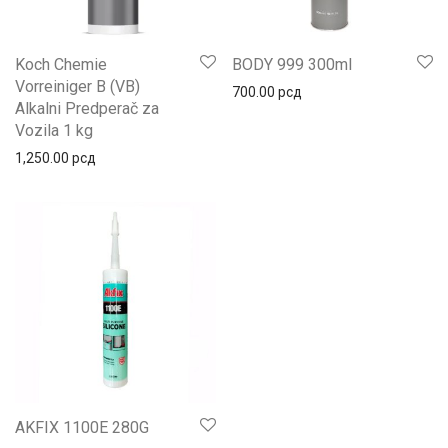
Koch Chemie
BODY 999 300ml
Vorreiniger B (VB)
700.00
рсд
Alkalni Predperač za
Vozila 1 kg
1,250.00
рсд
AKFIX 1100E 280G