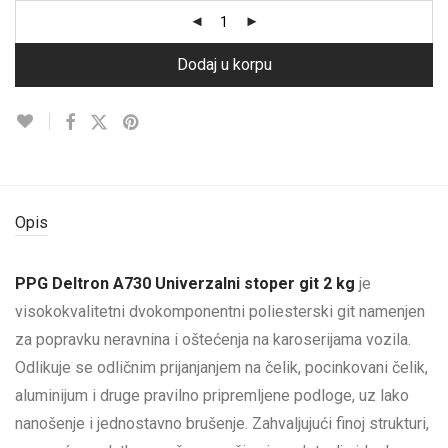
Dodaj u korpu
Opis
PPG Deltron A730 Univerzalni stoper git 2 kg
je
visokokvalitetni dvokomponentni poliesterski git namenjen
za popravku neravnina i oštećenja na karoserijama vozila.
Odlikuje se odličnim prijanjanjem na čelik, pocinkovani čelik,
aluminijum i druge pravilno pripremljene podloge, uz lako
nanošenje i jednostavno brušenje. Zahvaljujući finoj strukturi,