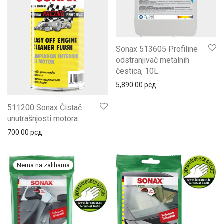
Sonax 513605 Profiline
odstranjivač metalnih
čestica, 10L
5,890.00
рсд
511200 Sonax Čistač
unutrašnjosti motora
700.00
рсд