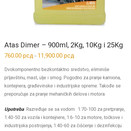
Atas Dimer – 900ml, 2Kg, 10Kg i 25Kg
760.00
рсд
11,900.00
рсд
Распон
–
цена:
од
760.00 рсд
Dvokomponentno bezkontaktno sredstvo, eliminiše
до
11,900.00 рсд
prljavštinu, mast, ulje i smog. Pogodno za pranje kamiona,
kontejnera, građevinske i industrijske opreme. Takođe se
preporučuje za pranje mehaničkih delova i motora.
Upotreba
: Razređuje se sa vodom: 1:70-100 za pretpranje,
1:40-50 za vozila i kontejnere, 1:6-10 za motore, točkove i
industrijska postrojenja, 1:40-60 za čišćenje i dezinfekciju