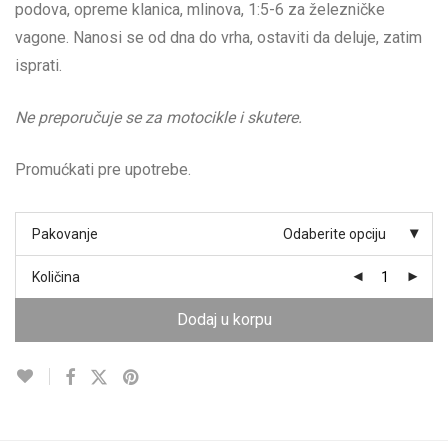
podova, opreme klanica, mlinova, 1:5-6 za železničke
vagone. Nanosi se od dna do vrha, ostaviti da deluje, zatim
isprati.
Ne preporučuje se za motocikle i skutere.
Promućkati pre upotrebe.
Pakovanje
Odaberite opciju
Količina
Dodaj u korpu