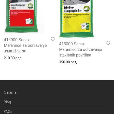
415900 Sonax
415000 Sonax
Maramice za održavanje
Maramice za održavanje
unutrašnjosti
staklenih površina
210.00
рсд
350.00
рсд
O nama
Blog
FAQs