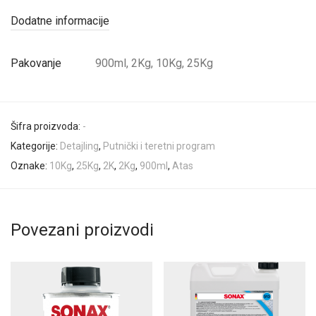
Dodatne informacije
Pakovanje
900ml, 2Kg, 10Kg, 25Kg
Šifra proizvoda:
-
Kategorije:
Detajling
,
Putnički i teretni program
Oznake:
10Kg
,
25Kg
,
2K
,
2Kg
,
900ml
,
Atas
Povezani proizvodi