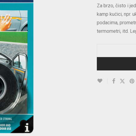
Za brzo, čisto i j
kamp kućici, npr. u
podacima, prometn
termometri, itd. Le