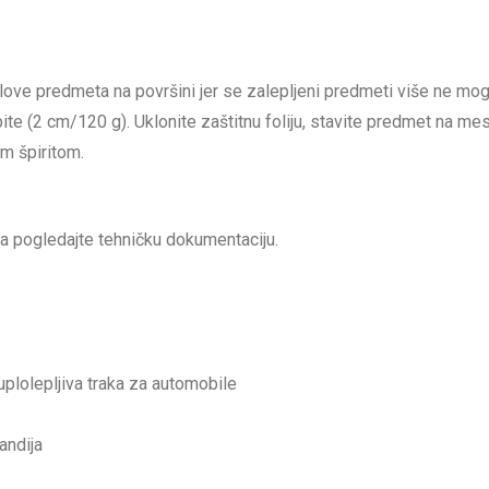
glove predmeta na površini jer se zalepljeni predmeti više ne mo
te (2 cm/120 g). Uklonite zaštitnu foliju, stavite predmet na mest
im špiritom.
a pogledajte tehničku dokumentaciju.
uplolepljiva traka za automobile
andija