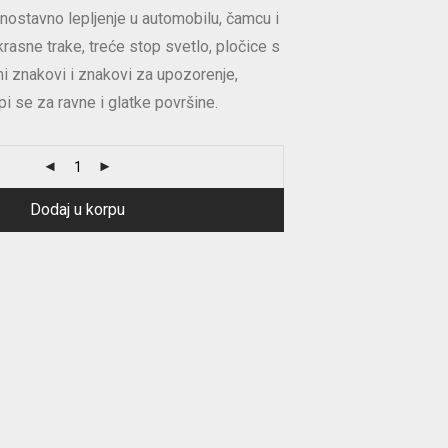
ednostavno lepljenje u automobilu, čamcu i
krasne trake, treće stop svetlo, pločice s
i znakovi i znakovi za upozorenje,
pi se za ravne i glatke površine.
Dodaj u korpu