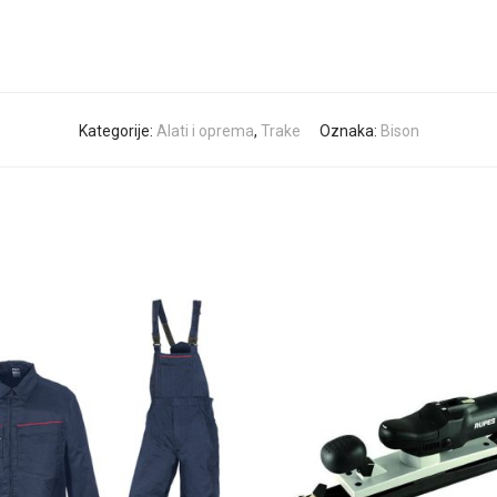
Kategorije:
Alati i oprema
,
Trake
Oznaka:
Bison