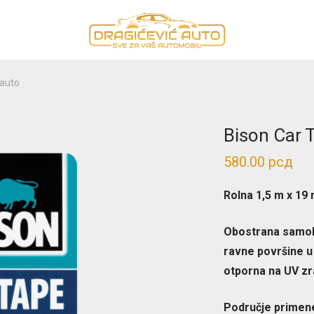
 auto
Bison Car 
580.00
рсд
Rolna 1,5 m x 19
Obostrana samole
ravne površine u
otporna na UV zr
Područje primen