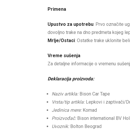
Primena
Upustvo za upotrebu
: Prvo označite u
dovoljno trake na dno predmeta kojeg lepi
Mrlje/Ostaci
: Ostatke trake uklonite bel
Vreme sušenja
Za detaljne informacije o vremenu sušenj
Deklaracija proizvoda:
Naziv artikla:
Bison Car Tape
Vrsta/tip artikla:
Lepkovi i zaptivači/D
Jedinica mere:
Komad
Proizvođač:
Bison international BV Hol
Uvoznik:
Bolton Beograd