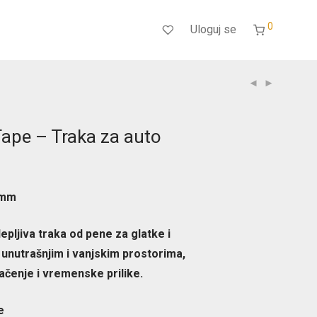
0
Uloguj se
Tape – Traka za auto
 mm
pljiva traka od pene za glatke i
 unutrašnjim i vanjskim prostorima,
ačenje i vremenske prilike.
e