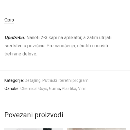
Opis
Upotreba:
Naneti 2-3 kapi na aplikator, a zatim utrljati
sredstvo u površinu. Pre nanošenja, očistiti i osušiti
tretirane delove.
Kategorije:
Detajling
,
Putnički i teretni program
Oznake:
Chemical Guys
,
Guma
,
Plastika
,
Vinil
Povezani proizvodi