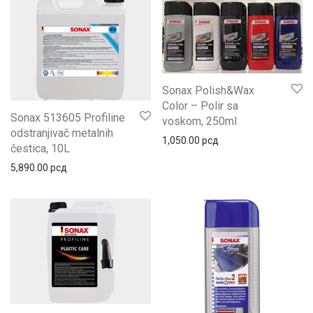
Sonax Polish&Wax
Color – Polir sa
Sonax 513605 Profiline
voskom, 250ml
odstranjivač metalnih
1,050.00
рсд
čestica, 10L
5,890.00
рсд