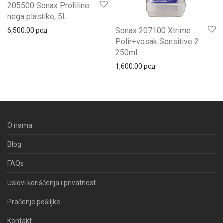
205500 Sonax Profiline
nega plastike, 5L
Sonax 207100 Xtrime
6,500.00
рсд
Polir+vosak Sensitive 2
250ml
1,600.00
рсд
O nama
Blog
FAQs
Uslovi korišćenja i privatnost
Praćenje pošiljke
Kontakt