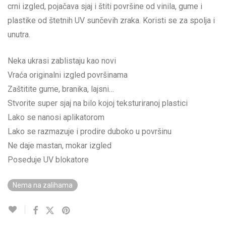
crni izgled, pojačava sjaj i štiti površine od vinila, gume i
plastike od štetnih UV sunčevih zraka. Koristi se za spolja i
unutra.
Neka ukrasi zablistaju kao novi
Vraća originalni izgled površinama
Zaštitite gume, branika, lajsni…
Stvorite super sjaj na bilo kojoj teksturiranoj plastici
Lako se nanosi aplikatorom
Lako se razmazuje i prodire duboko u površinu
Ne daje mastan, mokar izgled
Poseduje UV blokatore
Nema na zalihama