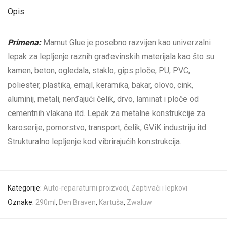
Opis
Primena:
Mamut Glue je posebno razvijen kao univerzalni
lepak za lepljenje raznih građevinskih materijala kao što su:
kamen, beton, ogledala, staklo, gips ploče, PU, PVC,
poliester, plastika, emajl, keramika, bakar, olovo, cink,
aluminij, metali, nerđajući čelik, drvo, laminat i ploče od
cementnih vlakana itd. Lepak za metalne konstrukcije za
karoserije, pomorstvo, transport, čelik, GViK industriju itd.
Strukturalno lepljenje kod vibrirajućih konstrukcija.
Kategorije:
Auto-reparaturni proizvodi
,
Zaptivači i lepkovi
Oznake:
290ml
,
Den Braven
,
Kartuša
,
Zwaluw