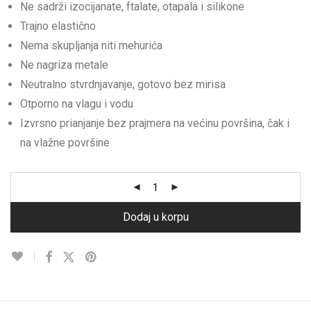
Ne sadrži izocijanate, ftalate, otapala i silikone
Trajno elastično
Nema skupljanja niti mehurića
Ne nagriza metale
Neutralno stvrdnjavanje, gotovo bez mirisa
Otporno na vlagu i vodu
Izvrsno prianjanje bez prajmera na većinu površina, čak i
na vlažne površine
Dodaj u korpu