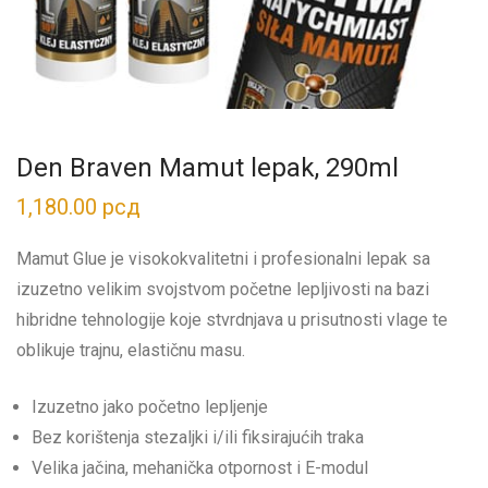
Den Braven Mamut lepak, 290ml
1,180.00
рсд
Mamut Glue je visokokvalitetni i profesionalni lepak sa
izuzetno velikim svojstvom početne lepljivosti na bazi
hibridne tehnologije koje stvrdnjava u prisutnosti vlage te
oblikuje trajnu, elastičnu masu.
Izuzetno jako početno lepljenje
Bez korištenja stezaljki i/ili fiksirajućih traka
Velika jačina, mehanička otpornost i E-modul