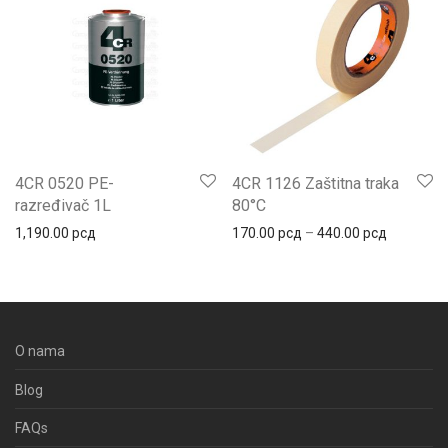
4CR 0520 PE-
4CR 1126 Zaštitna traka
razređivač 1L
80°C
Распон це
1,190.00
рсд
170.00
рсд
–
440.00
рсд
O nama
Blog
FAQs