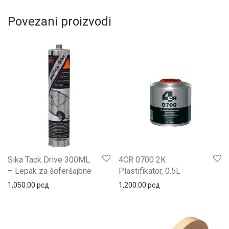
Povezani proizvodi
Sika Tack Drive 300ML
4CR 0700 2K
– Lepak za šoferšajbne
Plastifikator, 0.5L
1,050.00
рсд
1,200.00
рсд