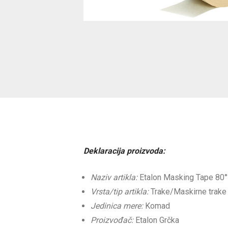
Deklaracija proizvoda:
Naziv artikla:
Etalon Masking Tape 80°
Vrsta/tip artikla:
Trake/Maskirne trake
Jedinica mere:
Komad
Proizvođač:
Etalon Grčka