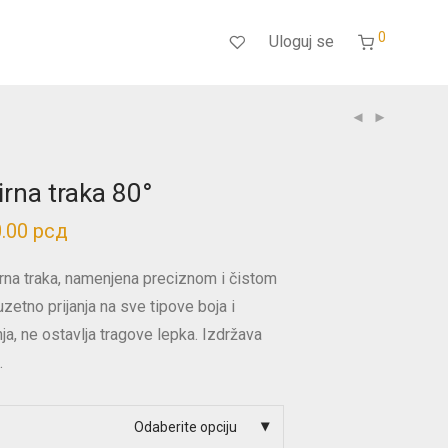
0
Uloguj se
rna traka 80°
0.00
рсд
Распон
цена:
од
150.00 рсд
rna traka, namenjena preciznom i čistom
до
380.00 рсд
zetno prijanja na sve tipove boja i
ja, ne ostavlja tragove lepka. Izdržava
.
Odaberite opciju