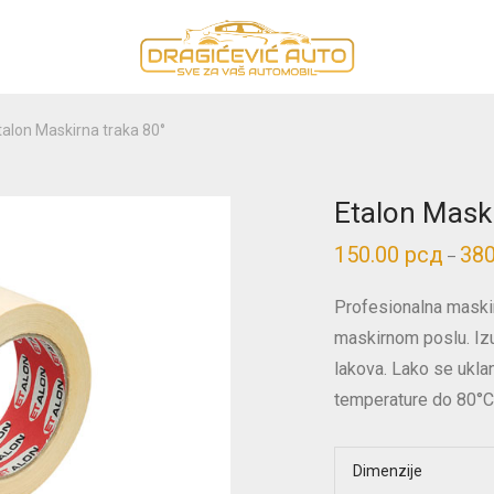
talon Maskirna traka 80°
Etalon Maski
150.00
рсд
38
–
Profesionalna maski
maskirnom poslu. Izu
lakova. Lako se uklan
temperature do 80°C
Dimenzije