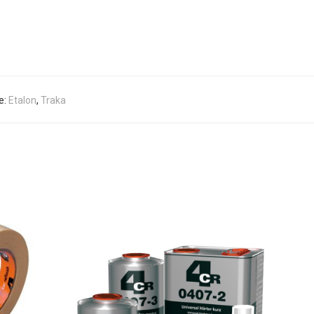
e:
Etalon
,
Traka