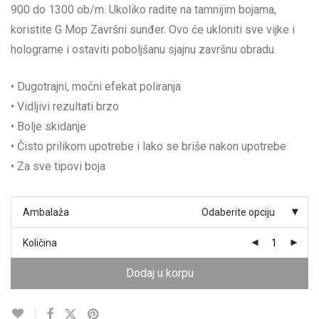
900 do 1300 ob/m. Ukoliko radite na tamnijim bojama,
koristite G Mop Završni sunđer. Ovo će ukloniti sve vijke i
holograme i ostaviti poboljšanu sjajnu završnu obradu.
• Dugotrajni, moćni efekat poliranja
• Vidljivi rezultati brzo
• Bolje skidanje
• Čisto prilikom upotrebe i lako se briše nakon upotrebe
• Za sve tipovi boja
Ambalaža
Odaberite opciju
Količina
Dodaj u korpu