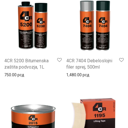
4CR 5200 Bitumenska
4CR 7404 Debeloslojni
zaštita podvozja, 1L
filer sprej, 500ml
750.00
рсд
1,480.00
рсд