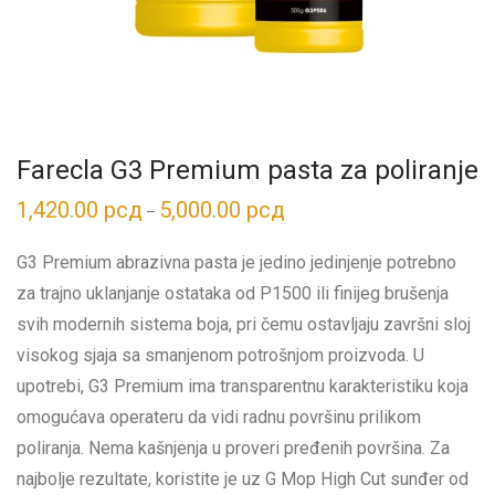
Farecla G3 Premium pasta za poliranje
1,420.00
рсд
5,000.00
рсд
Распон
–
цена:
од
1,420.00 рсд
G3 Premium abrazivna pasta je jedino jedinjenje potrebno
до
5,000.00 рсд
za trajno uklanjanje ostataka od P1500 ili finijeg brušenja
svih modernih sistema boja, pri čemu ostavljaju završni sloj
visokog sjaja sa smanjenom potrošnjom proizvoda. U
upotrebi, G3 Premium ima transparentnu karakteristiku koja
omogućava operateru da vidi radnu površinu prilikom
poliranja. Nema kašnjenja u proveri pređenih površina. Za
najbolje rezultate, koristite je uz G Mop High Cut sunđer od