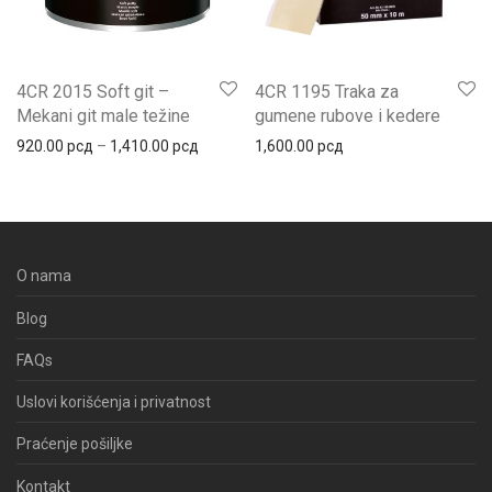
4CR 2015 Soft git –
4CR 1195 Traka za
Mekani git male težine
gumene rubove i kedere
Распон цена: од 920.00 рсд до 1,410.00 
920.00
рсд
–
1,410.00
рсд
1,600.00
рсд
O nama
Blog
FAQs
Uslovi korišćenja i privatnost
Praćenje pošiljke
Kontakt