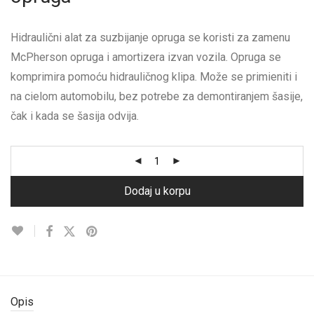
Hidraulični alat za suzbijanje opruga se koristi za zamenu
McPherson opruga i amortizera izvan vozila. Opruga se
komprimira pomoću hidrauličnog klipa. Može se primieniti i
na cielom automobilu, bez potrebe za demontiranjem šasije,
čak i kada se šasija odvija.
Dodaj u korpu
Opis