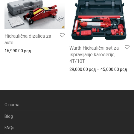
Hidraulična dizalica za
auto
Wurth Hidraulični set za
16,990.00
рсд
ispravljanje karoserije,
4T/10T
Рас
29,000.00
рсд
–
45,000.00
рсд
O nama
Blog
FAQs