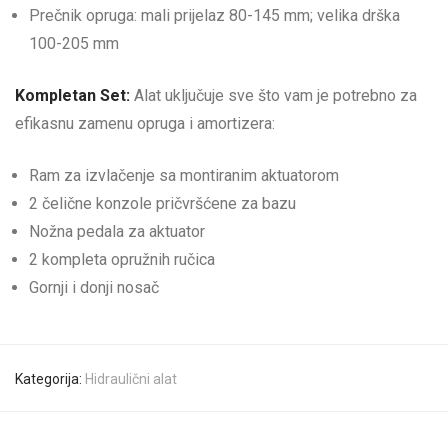
Prečnik opruga: mali prijelaz 80-145 mm; velika drška
100-205 mm
Kompletan Set:
Alat uključuje sve što vam je potrebno za
efikasnu zamenu opruga i amortizera:
Ram za izvlačenje sa montiranim aktuatorom
2 čelične konzole pričvršćene za bazu
Nožna pedala za aktuator
2 kompleta opružnih ručica
Gornji i donji nosač
Kategorija:
Hidraulični alat