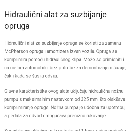
Hidraulični alat za suzbijanje
opruga
Hidraulični alat za suzbijanje opruga se koristi za zamenu
McPherson opruga i amortizera izvan vozila. Opruga se
komprimira pomoću hidrauličnog klipa. Može se primieniti i
na cielom automobilu, bez potrebe za demontiranjem šasije,
čak i kada se šasija odvija.
Glavne karakteristike ovog alata uključuju hidrauličnu nožnu
pumpu s maksimalnim nastavkom od 325 mm, što olakšava
komprimiranje opruge. Nožna pumpa je udobna za upotrebu,
a pedala za odvod omogućava precizno rukovanje.
Specifikacije uključuju silu pritiska od 1 tone, radno područje