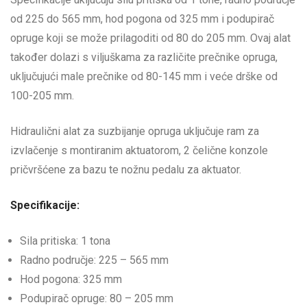
od 225 do 565 mm, hod pogona od 325 mm i podupirač
opruge koji se može prilagoditi od 80 do 205 mm. Ovaj alat
također dolazi s viljuškama za različite prečnike opruga,
uključujući male prečnike od 80-145 mm i veće drške od
100-205 mm.
Hidraulični alat za suzbijanje opruga uključuje ram za
izvlačenje s montiranim aktuatorom, 2 čelične konzole
pričvršćene za bazu te nožnu pedalu za aktuator.
Specifikacije:
Sila pritiska: 1 tona
Radno područje: 225 – 565 mm
Hod pogona: 325 mm
Podupirač opruge: 80 – 205 mm