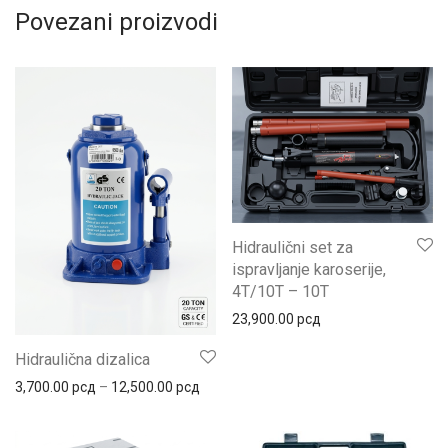
Povezani proizvodi
Hidraulični set za
ispravljanje karoserije,
4T/10T – 10T
23,900.00
рсд
Hidraulična dizalica
Распон цена: од 3,700.00 рсд до 12,5
3,700.00
рсд
–
12,500.00
рсд