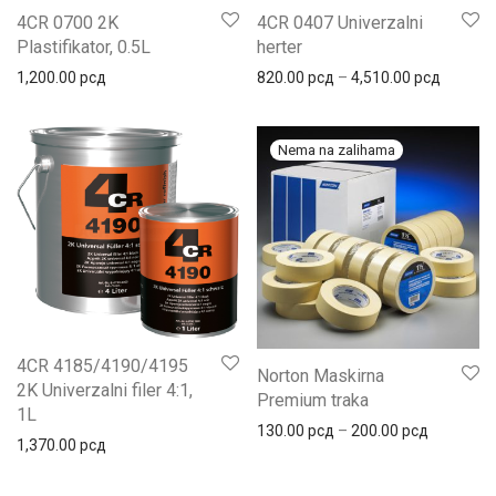
4CR 0700 2K
4CR 0407 Univerzalni
Plastifikator, 0.5L
herter
Распон 
1,200.00
рсд
820.00
рсд
–
4,510.00
рсд
4CR 4185/4190/4195
Norton Maskirna
2K Univerzalni filer 4:1,
Premium traka
1L
Распон це
130.00
рсд
–
200.00
рсд
1,370.00
рсд