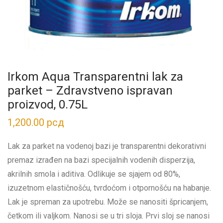
Irkom Aqua Transparentni lak za
parket – Zdravstveno ispravan
proizvod, 0.75L
1,200.00
рсд
Lak za parket na vodenoj bazi je transparentni dekorativni
premaz izrađen na bazi specijalnih vodenih disperzija,
akrilnih smola i aditiva. Odlikuje se sjajem od 80%,
izuzetnom elastičnošću, tvrdoćom i otpornošću na habanje.
Lak je spreman za upotrebu. Može se nanositi špricanjem,
četkom ili valjkom. Nanosi se u tri sloja. Prvi sloj se nanosi