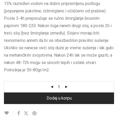
15% razređen vodom na dobro pripremljenu podlogu
(popunjene pukotine, izšmirglano i očišćeno od prašine).
Posle 3-4h preporučuje se ručno šmirglanje brusnim
papirom 180-220. Nakon toga naneti drugi sloj, a posle 2h i
treći sloj (bez šmirglanja između). Slojevi moraju biti
ravnomerno anneti da bi se obezbedilon pravilno sušenje.
Ukoliko se nanese veći sloj duže je vreme sušenja i lak gubi
na mehaničkim svojstvima. Nakon 24h lak se može gaziti, a
nakon 48-72h mogu se unositi tepih i ostale stvari.
Potrošnja je 50-80gr/m2.
Dodaj u korpu