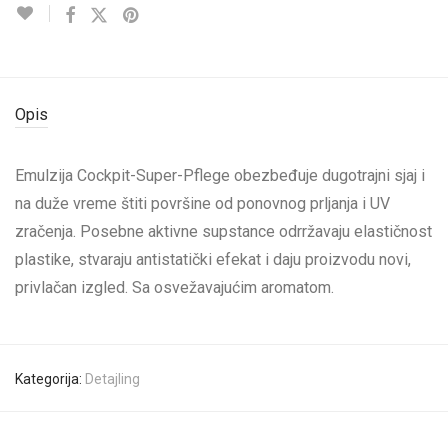
Opis
Emulzija Cockpit-Super-Pflege obezbeđuje dugotrajni sjaj i
na duže vreme štiti površine od ponovnog prljanja i UV
zračenja. Posebne aktivne supstance odrržavaju elastičnost
plastike, stvaraju antistatički efekat i daju proizvodu novi,
privlačan izgled. Sa osvežavajućim aromatom.
Kategorija:
Detajling