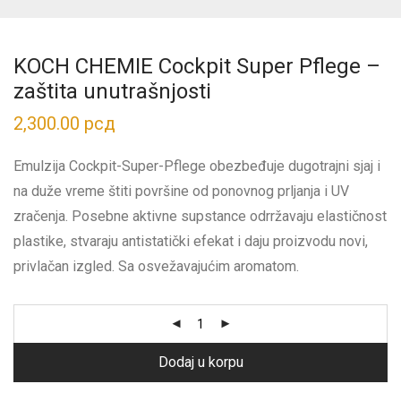
KOCH CHEMIE Cockpit Super Pflege –
zaštita unutrašnjosti
2,300.00
рсд
Emulzija Cockpit-Super-Pflege obezbeđuje dugotrajni sjaj i
na duže vreme štiti površine od ponovnog prljanja i UV
zračenja. Posebne aktivne supstance odrržavaju elastičnost
plastike, stvaraju antistatički efekat i daju proizvodu novi,
privlačan izgled. Sa osvežavajućim aromatom.
Dodaj u korpu