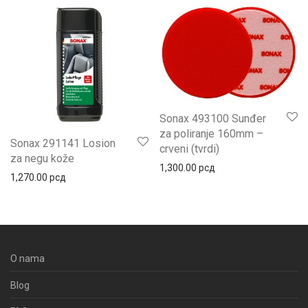
Sonax 493100 Sunđer
za poliranje 160mm –
Sonax 291141 Losion
crveni (tvrdi)
za negu kože
1,300.00
рсд
1,270.00
рсд
O nama
Blog