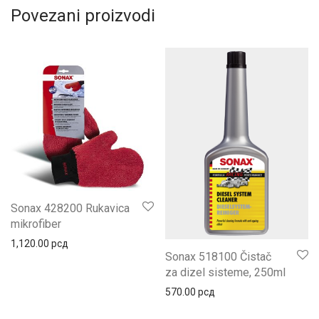
Povezani proizvodi
Sonax 428200 Rukavica
mikrofiber
1,120.00
рсд
Sonax 518100 Čistač
za dizel sisteme, 250ml
570.00
рсд