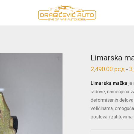
Limarska m
2,490.00
рсд
3
–
Limarska mačka
je 
radove, namenjena za
deformisanih delova 
veličinama, omogućav
poslova i zahtevima u