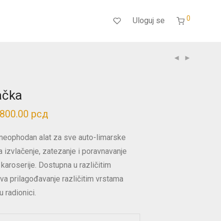
0
Uloguj se
ačka
,800.00
рсд
Распон
цена:
од
2,490.00 рсд
neophodan alat za sve auto-limarske
до
3,800.00 рсд
 izvlačenje, zatezanje i poravnavanje
karoserije. Dostupna u različitim
a prilagođavanje različitim vrstama
 radionici.