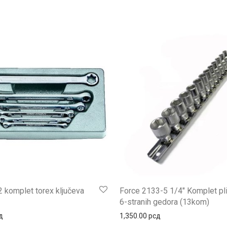
 komplet torex ključeva
Force 2133-5 1/4″ Komplet pli
6-stranih gedora (13kom)
д
1,350.00
рсд