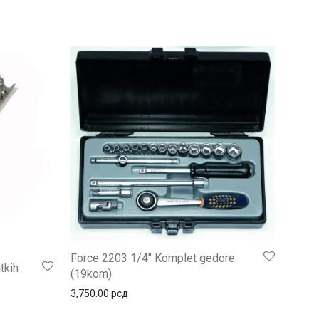
Force 2203 1/4″ Komplet gedore
tkih
(19kom)
3,750.00
рсд