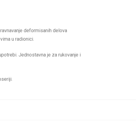
oravnavanje deformisanih delova
vima u radionici.
j upotrebi. Jednostavna je za rukovanje i
seriji.