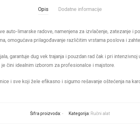
Opis
Dodatne informacije
ve auto-limarske radove, namenjena za izvlačenje, zatezanje i p
ama, omogućava prilagođavanje različitim vrstama poslova i zahte
ijala, garantuje dug vek trajanja i pouzdan rad čak i pri intenzivno
o je čini idealnim izborom za profesionalce i majstore.
ice i sve koji žele efikasno i sigurno rešavanje oštećenja na karo
Šifra proizvoda:
-
Kategorija:
Ručni alat