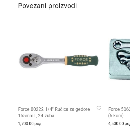
Povezani proizvodi
Force 80222 1/4″ Ručica za gedore
Force 5062
155mmL, 24 zuba
(6 kom)
1,700.00
рсд
4,500.00
рс