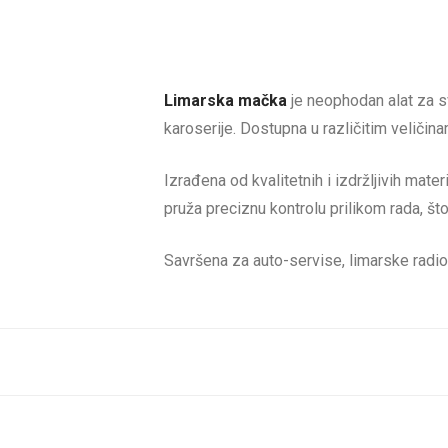
Limarska mačka
je neophodan alat za s
karoserije. Dostupna u različitim veličin
Izrađena od kvalitetnih i izdržljivih mater
pruža preciznu kontrolu prilikom rada, št
Savršena za auto-servise, limarske radion