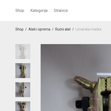
Shop
Kategorije
Stranice
Shop
/
Alati i oprema
/
Ručni alat
/
Limarska mačka