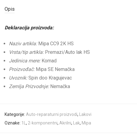
Opis
Deklaracija proizvoda:
Naziv artikla:
Mipa CC9 2K HS
Vrsta/tip artikla:
Premazi/Auto lak HS
Jedinica mere:
Komad
Proizvođač:
Mipa SE Nemačka
Uvoznik:
Spin doo Kragujevac
Zemlja Prizvodnje:
Nemačka
Kategorije:
Auto-reparaturni proizvodi
,
Lakovi
Oznake:
1L
,
2-komponentni
,
Akrilni
,
Lak
,
Mipa