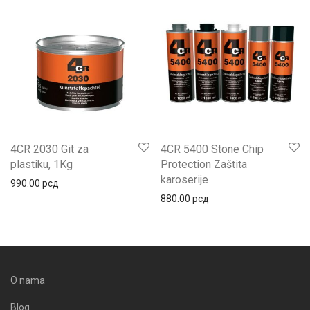
4CR 2030 Git za
4CR 5400 Stone Chip
plastiku, 1Kg
Protection Zaštita
karoserije
990.00
рсд
880.00
рсд
O nama
Blog