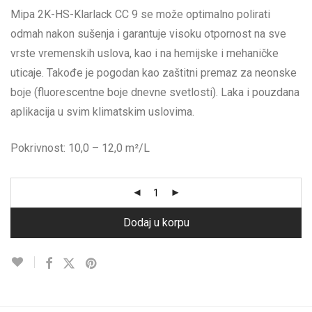
Mipa 2K-HS-Klarlack CC 9 se može optimalno polirati
odmah nakon sušenja i garantuje visoku otpornost na sve
vrste vremenskih uslova, kao i na hemijske i mehaničke
uticaje. Takođe je pogodan kao zaštitni premaz za neonske
boje (fluorescentne boje dnevne svetlosti). Laka i pouzdana
aplikacija u svim klimatskim uslovima.
Pokrivnost: 10,0 – 12,0 m²/L
Dodaj u korpu