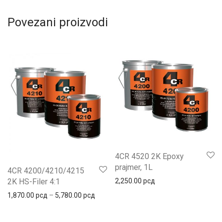
Povezani proizvodi
4CR 4520 2K Epoxy
prajmer, 1L
4CR 4200/4210/4215
2K HS-Filer 4:1
2,250.00
рсд
Распон цена: од 1,870.00 рсд до 5,780.
1,870.00
рсд
–
5,780.00
рсд