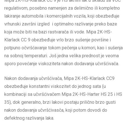
Mipa 2K-HS-Klarlack CC 9 je HS akrilni lak u skladu sa VOC
regulativom, posebno namenjen za delimično ili kompletno
lakiranje automobila i komercijalnih vozila, koji obezbeđuje
vrhunski završni izgled i optimalno razlivanje preko baze
koja može biti na bazi rastvarača ili vode. Mipa 2K-HS-
Klarlack CC 9 obezbeđuje vrlo brzo sušenje površine i
potpuno očvršćavanje tokom pečenja u komori, kao i sušenja
na sobnoj temperaturi. Još jedna velika prednost je veoma
sporo povećanje viskoziteta nakon dodavanja učvršćivača.
Nakon dodavanja učvršćivača, Mipa 2K-HS-Klarlack CC9
obezbeđuje konstantni viskozitet do jednog sata (u
kombinaciji sa učvršćivačem Mipa 2K-HS-Harter HS 25 i HS
35), dok generalno, brzi lakovi postaju prilično brzo gusti
nakon dodavanja učvršćivasča, koji potom dovodi do
defektnog razlivanja laka.