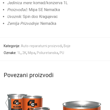
Jedinica mere:
komad/konzerva 1L
Proizvođač:
Mipa SE Nemačka
Uvoznik:
Spin doo Kragujevac
Zemlja Prizvodnje:
Nemačka
Kategorije:
Auto-reparaturni proizvodi
,
Boje
Oznake:
1L
,
2K
,
Mipa
,
Poliuretanska
,
PU
Povezani proizvodi