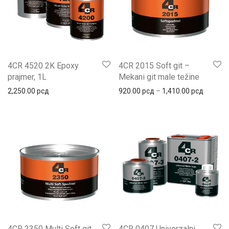
4CR 4520 2K Epoxy
4CR 2015 Soft git –
prajmer, 1L
Mekani git male težine
Распон 
2,250.00
рсд
920.00
рсд
–
1,410.00
рсд
4CR 2350 Multi Soft git
4CR 0407 Univerzalni