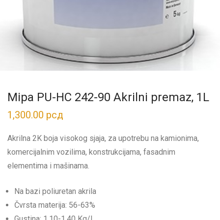
Mipa PU-HC 242-90 Akrilni premaz, 1L
1,300.00
рсд
Akrilna 2K boja visokog sjaja, za upotrebu na kamionima,
komercijalnim vozilima, konstrukcijama, fasadnim
elementima i mašinama.
Na bazi poliuretan akrila
Čvrsta materija: 56-63%
Gustina: 1.10-1.40 Kg/L