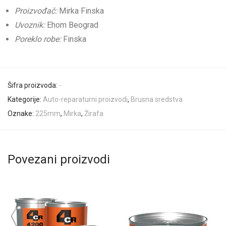
Proizvođač:
Mirka Finska
Uvoznik:
Ehom Beograd
Poreklo robe:
Finska
Šifra proizvoda:
-
Kategorije:
Auto-reparaturni proizvodi
,
Brusna sredstva
Oznake:
225mm
,
Mirka
,
Žirafa
Povezani proizvodi