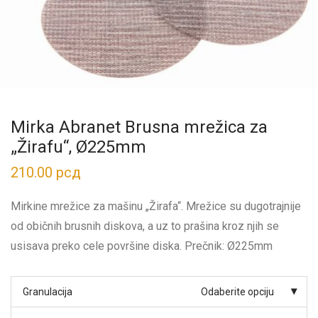
Mirka Abranet Brusna mrežica za
„Žirafu“, Ø225mm
210.00
рсд
Mirkine mrežice za mašinu „Žirafa“. Mrežice su dugotrajnije
od običnih brusnih diskova, a uz to prašina kroz njih se
usisava preko cele površine diska. Prečnik: Ø225mm
Granulacija
Odaberite opciju