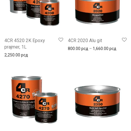
4CR 4520 2K Epoxy
4CR 2020 Alu git
prajmer, 1L
Распон 
800.00
рсд
–
1,660.00
рсд
2,250.00
рсд