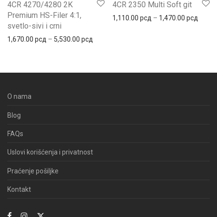
4CR 4270/4280 2K
4CR 2350 Multi Soft git
Premium HS-Filer 4:1,
Распо
1,110.00
рсд
–
1,470.00
рсд
svetlo-sivi i crni
Распон цена: од 1,670.00 рсд до 5,530.
1,670.00
рсд
–
5,530.00
рсд
O nama
Blog
FAQs
Uslovi korišćenja i privatnost
Praćenje pošiljke
Kontakt