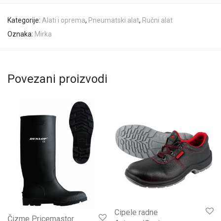
Kategorije:
Alati i oprema
,
Pneumatski alat
,
Ručni alat
Oznaka:
Mirka
Povezani proizvodi
Cipele radne
Čizme Pricemastor