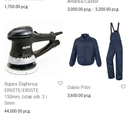
Antares/Castor
1,750.00
рсд
Распо
3,000.00
рсд
–
3,200.00
рсд
Rupes Šlajferica
Odelo Pilot
ER03TE/ER05TE
3,600.00
рсд
150mm, čičak orb. 3 i
5mm
44,000.00
рсд