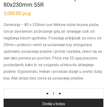
80x230mm 55R
3,000.00
рсд
Dimenzija – 80 x 230mm ove Mirkine ručne brusne ploče,
čini je savršenom za brušenje gita, jer smanjuje rizik od
nagibanja tokom upotrebe. Poseduje priključak za crevo od
20mm i podesivi ventil za usisavanje koji omogućava
optimalno usisavanje prašine i protok vazduha, čineći da se
alat lako pomera po površini. Ploča ima 55 rupa precizno
postavljenih, kako bi se osiguralo učinkovito uklanjanje
prašine. Ergonomski, mekan i privlačan dizajn u svetlo-žutoj
boji. Alat dolazi bez creva za usisavanje prašine.
Dodaj u korpu