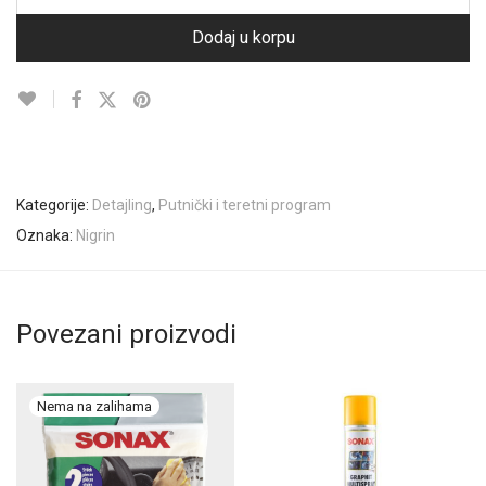
Dodaj u korpu
Kategorije:
Detajling
,
Putnički i teretni program
Oznaka:
Nigrin
Povezani proizvodi