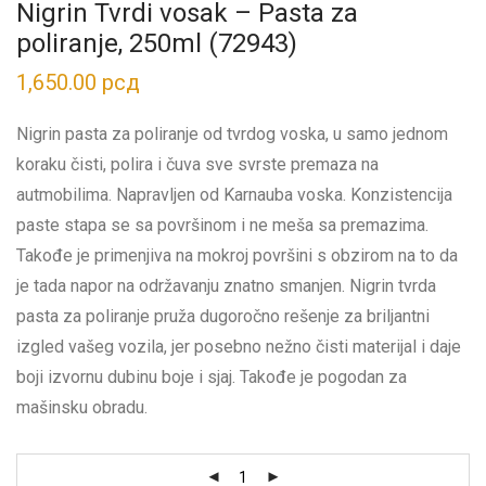
Nigrin Tvrdi vosak – Pasta za
poliranje, 250ml (72943)
1,650.00
рсд
Nigrin pasta za poliranje od tvrdog voska, u samo jednom
koraku čisti, polira i čuva sve svrste premaza na
autmobilima. Napravljen od Karnauba voska. Konzistencija
paste stapa se sa površinom i ne meša sa premazima.
Takođe je primenjiva na mokroj površini s obzirom na to da
je tada napor na održavanju znatno smanjen. Nigrin tvrda
pasta za poliranje pruža dugoročno rešenje za briljantni
izgled vašeg vozila, jer posebno nežno čisti materijal i daje
boji izvornu dubinu boje i sjaj. Takođe je pogodan za
mašinsku obradu.