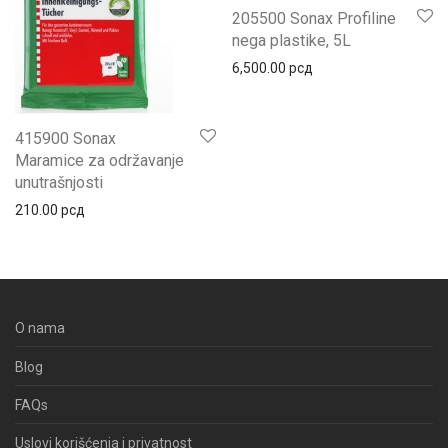
205500 Sonax Profiline
nega plastike, 5L
6,500.00
рсд
415900 Sonax
Maramice za održavanje
unutrašnjosti
210.00
рсд
O nama
Blog
FAQs
Uslovi korišćenja i privatnost