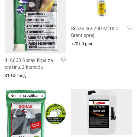
Sonax 469200 M2000
Grafit sprej
770.00
рсд
416600 Sonax Krpa za
prašinu, 2 komada
310.00
рсд