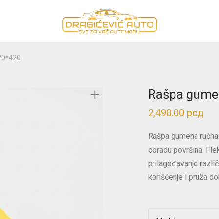
70*420
Rašpa gume
2,490.00
рсд
Rašpa gumena ručna 
obradu površina. Fle
prilagođavanje razli
korišćenje i pruža do