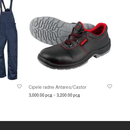
Cipele radne Antares/Castor
Распон цена: од 3,000.00 
3,000.00
рсд
–
3,200.00
рсд