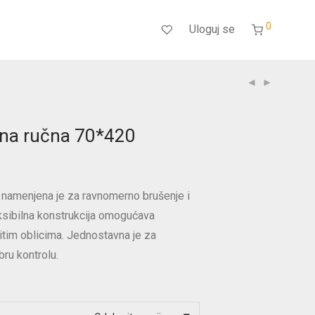
0
Uloguj se
na ručna 70*420
namenjena je za ravnomerno brušenje i
ksibilna konstrukcija omogućava
čitim oblicima. Jednostavna je za
bru kontrolu.