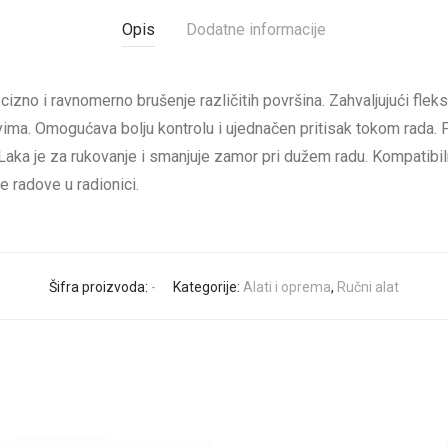
Opis
Dodatne informacije
izno i ravnomerno brušenje različitih površina. Zahvaljujući flek
vima. Omogućava bolju kontrolu i ujednačen pritisak tokom rada. 
 Laka je za rukovanje i smanjuje zamor pri dužem radu. Kompatibil
e radove u radionici.
Šifra proizvoda:
-
Kategorije:
Alati i oprema
,
Ručni alat