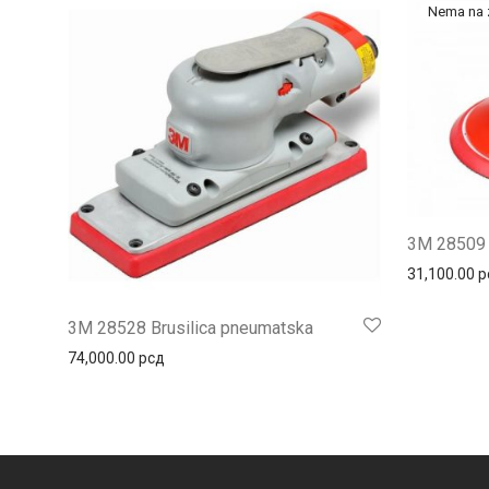
3M 28509 
31,100.00
р
3M 28528 Brusilica pneumatska
74,000.00
рсд