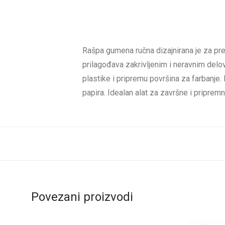
Rašpa gumena ručna dizajnirana je za prec
prilagođava zakrivljenim i neravnim delo
plastike i pripremu površina za farbanje.
papira. Idealan alat za završne i pripremn
Povezani proizvodi