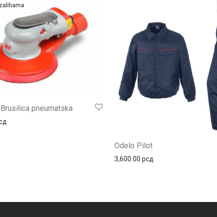
Brusilica pneumatska
сд
Odelo Pilot
3,600.00
рсд