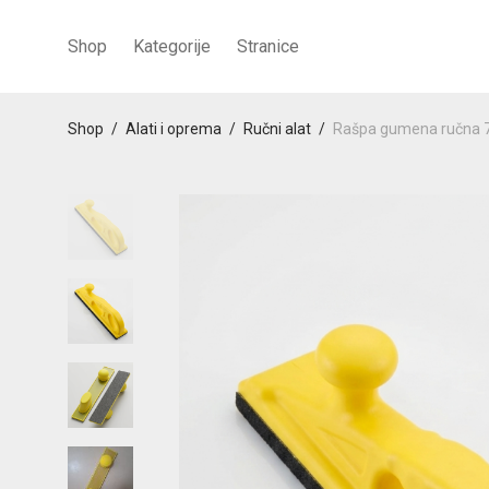
Shop
Kategorije
Stranice
Shop
/
Alati i oprema
/
Ručni alat
/
Rašpa gumena ručna 